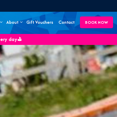
About
Gift Vouchers
Contact
BOOK NOW
very day⛳️