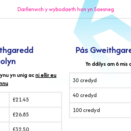
Darllenwch y wybodaeth hon yn Saesneg
thgaredd
Pás Gweithgar
olyn
Yn ddilys am 6 mis 
rynu yn unig ac
ni ellir eu
30 credyd
nnu
40 credyd
£21.45
100 credyd
£26.85
£32.50