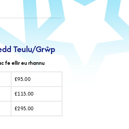
edd Teulu/Grŵp
ac fe ellir eu rhannu
£95.00
£115.00
£295.00