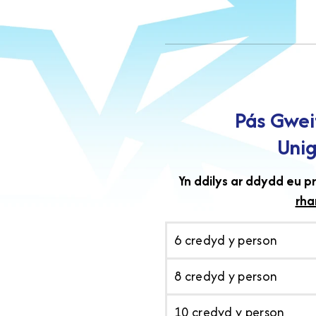
Pás Gwei
Unig
Yn ddilys ar ddydd eu p
rha
6 credyd y person
8 credyd y person
10 credyd y person