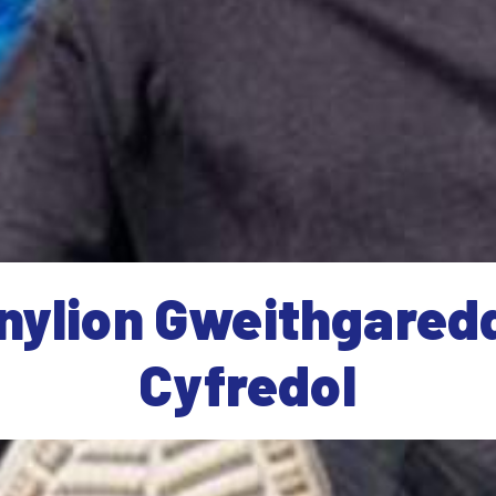
nylion Gweithgared
Cyfredol