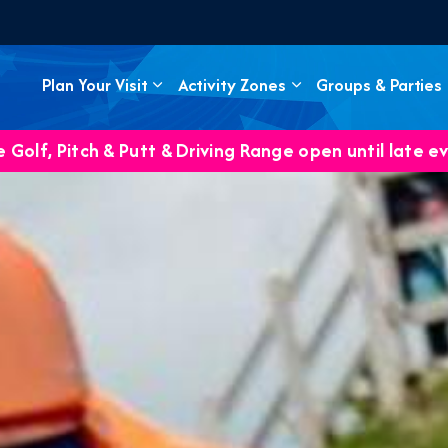
Plan Your Visit
Activity Zones
Groups & Parties
 Golf, Pitch & Putt & Driving Range open until late e